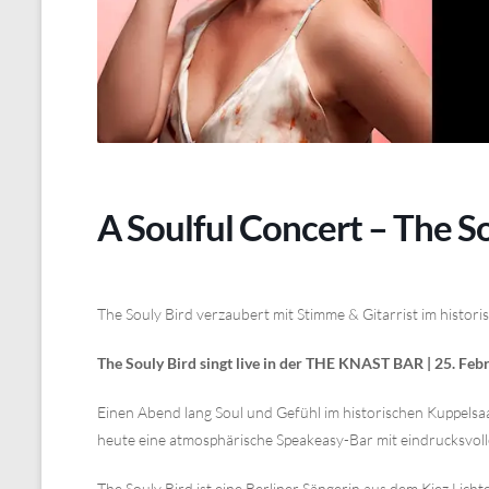
A Soulful Concert – The 
The Souly Bird verzaubert mit Stimme & Gitarrist im historis
The Souly Bird singt live in der THE KNAST BAR | 25. Feb
Einen Abend lang Soul und Gefühl im historischen Kuppelsaal
heute eine atmosphärische Speakeasy-Bar mit eindrucksvol
The Souly Bird ist eine Berliner Sängerin aus dem Kiez Lich