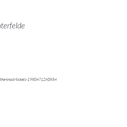
terfelde
ive-the-knast-tickets-1980471260854