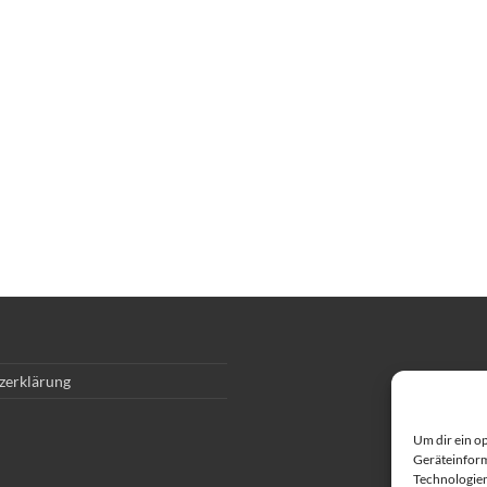
zerklärung
Um dir ein o
Geräteinform
Technologien