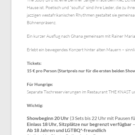
Hause ist. Poetisch und “soulful” sind ihre Lieder, die zu 
jazzigen westafrikanischen Rhythmen gestaltet sie gemeinsa
Bühnenpräsenz.
Ein kurzer Ausflug nach Ghana gemeinsam mit Rainer Maria Ri
Erlebt ein bewegendes Konzert hinter alten Mauern – sinnli
Tickets:
15 € pro Person (Startpreis nur für die ersten beiden Show
Für Hungrige:
Separate Tischreservierungen im Restaurant THE KNAST u
Wichtig:
Showbeginn 20 Uhr
(3 Sets bis 22 Uhr mit Pausen fü
Einlass 18 Uhr,
Sitzplätze nur begrenzt verfügbar
–
Ab 18 Jahren und LGTBQ*-freundlich