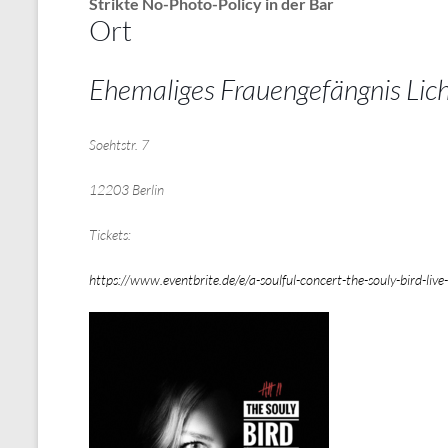
Strikte
No-Photo-Policy in der Bar
Ort
Ehemaliges Frauengefängnis Lich
Soehtstr. 7
12203 Berlin
Tickets:
https://www.eventbrite.de/e/a-soulful-concert-the-souly-bird-l