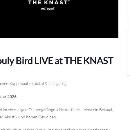
Souly Bird LIVE at THE KNAST
chen Kuppelsaal – soulful & einzigartig.
ruar 2026
 im ehemaligen Frauengefängnis Lichterfelde – einst ein Betsaal,
ler Akustik und hohen Gewölben.
terfelde, die zwischen Berlin und dem afrikanischen Kontinent zu