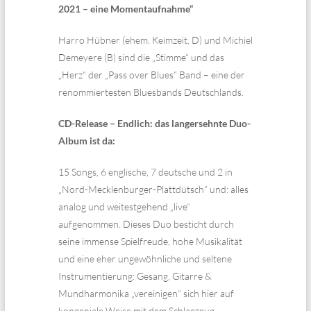
2021 – eine Momentaufnahme“
Harro Hübner (ehem. Keimzeit, D) und Michiel
Demeyere (B) sind die „Stimme“ und das
„Herz“ der „Pass over Blues“ Band – eine der
renommiertesten Bluesbands Deutschlands.
CD-Release – Endlich: das langersehnte Duo-
Album ist da:
15 Songs, 6 englische, 7 deutsche und 2 in
„Nord-Mecklenburger-Plattdütsch“ und: alles
analog und weitestgehend „live“
aufgenommen. Dieses Duo besticht durch
seine immense Spielfreude, hohe Musikalität
und eine eher ungewöhnliche und seltene
Instrumentierung: Gesang, Gitarre &
Mundharmonika „vereinigen“ sich hier auf
kongeniale Weise mit dem Schlagzeug –