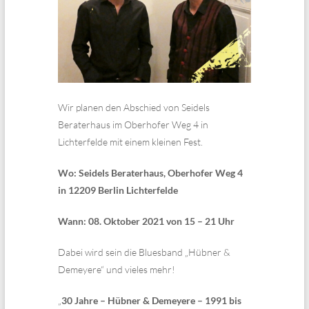
Wir planen den Abschied von Seidels
Beraterhaus im Oberhofer Weg 4 in
Lichterfelde mit einem kleinen Fest.
Wo: Seidels Beraterhaus, Oberhofer Weg 4
in 12209 Berlin Lichterfelde
Wann: 08. Oktober 2021 von 15 – 21 Uhr
Dabei wird sein die Bluesband „Hübner &
Demeyere“ und vieles mehr!
„
30 Jahre – Hübner & Demeyere – 1991 bis