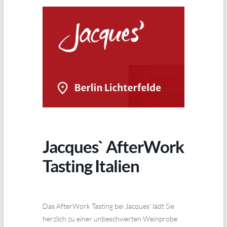
Jacques` AfterWork
Tasting Italien
Das AfterWork Tasting bei Jacques’ lädt Sie
herzlich zu einer unbeschwerten Weinprobe