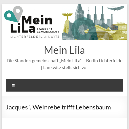
Zum
Inhalt
springen
Mein Lila
Die Standortgemeinschaft „Mein LiLa“ – Berlin Lichterfelde
| Lankwitz stellt sich vor
Menü
Jacques´, Weinrebe trifft Lebensbaum