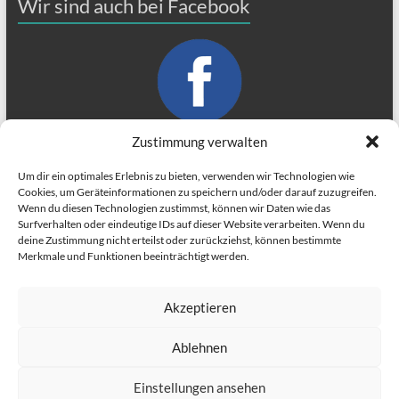
Wir sind auch bei Facebook
Zustimmung verwalten
Um dir ein optimales Erlebnis zu bieten, verwenden wir Technologien wie
Cookies, um Geräteinformationen zu speichern und/oder darauf zuzugreifen.
Impressum
Wenn du diesen Technologien zustimmst, können wir Daten wie das
Surfverhalten oder eindeutige IDs auf dieser Website verarbeiten. Wenn du
Datenschutzerklärung
deine Zustimmung nicht erteilst oder zurückziehst, können bestimmte
Merkmale und Funktionen beeinträchtigt werden.
Akzeptieren
Ablehnen
Copyright © 2026
Mein Lila
. Alle Rechte vorbehalten. Theme
Spacious
von
Einstellungen ansehen
ThemeGrill. Präsentiert von:
WordPress
.